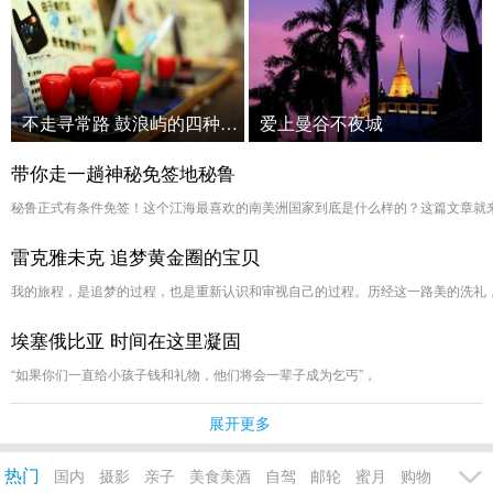
不走寻常路 鼓浪屿的四种玩法
爱上曼谷不夜城
带你走一趟神秘免签地秘鲁
秘鲁正式有条件免签！这个江海最喜欢的南美洲国家到底是什么样的？这篇文章就
雷克雅未克 追梦黄金圈的宝贝
我的旅程，是追梦的过程，也是重新认识和审视自己的过程。历经这一路美的洗礼，冰岛
埃塞俄比亚 时间在这里凝固
“如果你们一直给小孩子钱和礼物，他们将会一辈子成为乞丐”，
展开更多
热门
国内
摄影
亲子
美食美酒
自驾
邮轮
蜜月
购物
户外