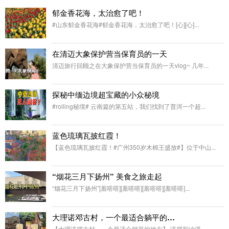
郁金香花海，太治愈了吧！
#山东郁金香花海#郁金香花海，太治愈了吧！[心][心]...
在清迈大象保护营当保育员的一天
清迈旅行回顾之在大象保护营当保育员的一天vlog~ 几年...
探秘中缅边境超宝藏的小众秘境
#rolling秘境# 云南篇的第五站，我们找到了普洱一个超...
蓝色琉璃瓦披红霞！
【蓝色琉璃瓦披红霞！#广州350岁木棉王盛放#】位于中山...
“烟花三月下扬州” 美食之旅走起
“烟花三月下扬州”[羞嗒嗒][羞嗒嗒][羞嗒嗒][羞嗒嗒]...
大理诺邓古村，一个最适合躺平的地方
【大理诺邓古村，一个最适合躺平的地方】 诺邓和沙溪 ...