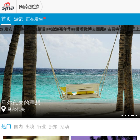
闽南旅游
浪闽
首页
游记
正在发生
9-29 发布 #旅游嘉年华[超话]##旅游嘉年华##带着微博去西藏# 吉吾寺旁的
南
这个十一躺着过
上海
热门
国内
出境
行业
折扣
活动